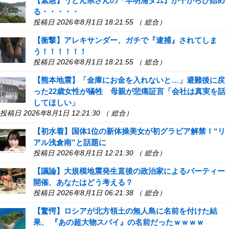
【緊急】うどん県さんの『早明浦ダム』が干からび始め
る・・・・・
投稿日 2026年8月1日 18:21:55 （ 総合）
【衝撃】アレキサンダー、ガチで『逮捕』されてしま
う！！！！！！
投稿日 2026年8月1日 18:21:55 （ 総合）
【熊本地震】「金庫にお金を入れないと…」避難後に戻
った22歳女性が犠牲 母親が悲痛証言「会社は真実を話
してほしい」
投稿日 2026年8月1日 12:21:30 （ 総合）
【初水着】国体1位の新体操美女が初グラビア解禁！“リ
アル浅倉南”と話題に
投稿日 2026年8月1日 12:21:30 （ 総合）
【議論】大規模地震発生直後の政治家によるパーティー
開催、あなたはどう考える？
投稿日 2026年8月1日 06:21:38 （ 総合）
【驚愕】ロシアが北方領土の無人島に名前を付けた結
果、 『あの超大物スパイ』の名前だったｗｗｗｗ