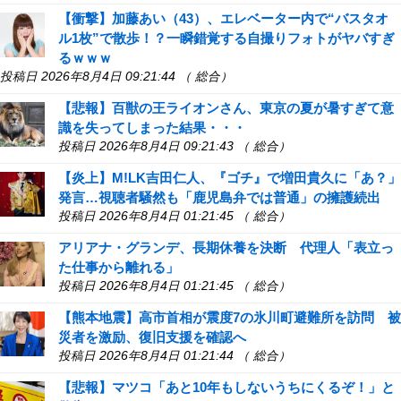
【衝撃】加藤あい（43）、エレベーター内で“バスタオ
ル1枚”で散歩！？一瞬錯覚する自撮りフォトがヤバすぎ
るｗｗｗ
投稿日 2026年8月4日 09:21:44 （ 総合）
【悲報】百獣の王ライオンさん、東京の夏が暑すぎて意
識を失ってしまった結果・・・
投稿日 2026年8月4日 09:21:43 （ 総合）
【炎上】M!LK吉田仁人、『ゴチ』で増田貴久に「あ？」
発言…視聴者騒然も「鹿児島弁では普通」の擁護続出
投稿日 2026年8月4日 01:21:45 （ 総合）
アリアナ・グランデ、長期休養を決断 代理人「表立っ
た仕事から離れる」
投稿日 2026年8月4日 01:21:45 （ 総合）
【熊本地震】高市首相が震度7の氷川町避難所を訪問 被
災者を激励、復旧支援を確認へ
投稿日 2026年8月4日 01:21:44 （ 総合）
【悲報】マツコ「あと10年もしないうちにくるぞ！」と