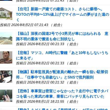
投稿日 2026年8月2日 07:21:43 （ 総合）
【住宅】新築一戸建ての建築コスト、さらに爆増へ。
TOTOの平均8〜13%値上げでマイホームの夢がまた遠の
く
投稿日 2026年8月2日 07:21:43 （ 総合）
【福山】深夜の国道2号で小3男児が車にはねられる 意
識不明の重体で搬送も命に別状なし
投稿日 2026年8月2日 00:21:33 （ 総合）
【悲報】マツコ、AI時代に警鐘「あと10年もしないうち
に来るぞ」
投稿日 2026年8月2日 00:21:33 （ 総合）
【物議】駐車監視員が配達員の離れた一瞬を狙い駐禁切
符…「仕事中でも容赦ない」とSNSで批判殺到
投稿日 2026年8月2日 00:21:32 （ 総合）
【恐怖】車掌室は密室じゃなかった？走行中に電子タバ
コを吸った東武の車掌、乗客にバッチリ見られていた
投稿日 2026年8月1日 18:21:55 （ 総合）