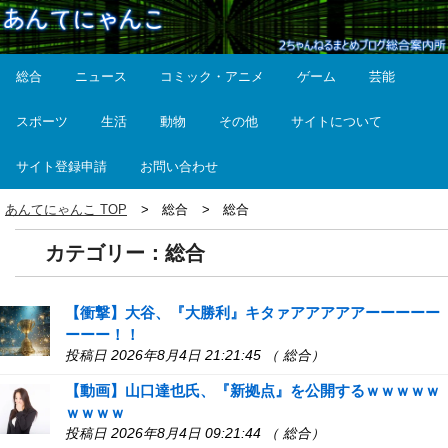
総合
ニュース
コミック・アニメ
ゲーム
芸能
スポーツ
生活
動物
その他
サイトについて
サイト登録申請
お問い合わせ
あんてにゃんこ TOP
総合
総合
カテゴリー：総合
【衝撃】大谷、『大勝利』キタァアアアアアーーーーー
ーーー！！
投稿日 2026年8月4日 21:21:45 （ 総合）
【動画】山口達也氏、『新拠点』を公開するｗｗｗｗｗ
ｗｗｗｗ
投稿日 2026年8月4日 09:21:44 （ 総合）