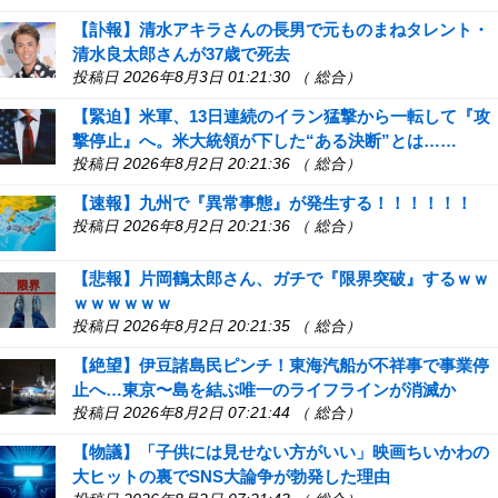
【訃報】清水アキラさんの長男で元ものまねタレント・
清水良太郎さんが37歳で死去
投稿日 2026年8月3日 01:21:30 （ 総合）
【緊迫】米軍、13日連続のイラン猛撃から一転して『攻
撃停止』へ。米大統領が下した“ある決断”とは……
投稿日 2026年8月2日 20:21:36 （ 総合）
【速報】九州で『異常事態』が発生する！！！！！！
投稿日 2026年8月2日 20:21:36 （ 総合）
【悲報】片岡鶴太郎さん、ガチで『限界突破』するｗｗ
ｗｗｗｗｗｗ
投稿日 2026年8月2日 20:21:35 （ 総合）
【絶望】伊豆諸島民ピンチ！東海汽船が不祥事で事業停
止へ…東京〜島を結ぶ唯一のライフラインが消滅か
投稿日 2026年8月2日 07:21:44 （ 総合）
【物議】「子供には見せない方がいい」映画ちいかわの
大ヒットの裏でSNS大論争が勃発した理由