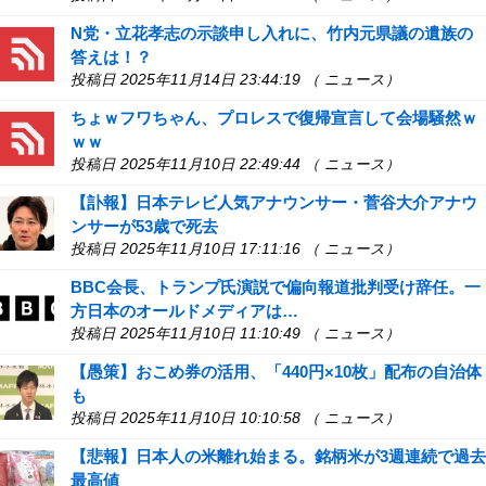
N党・立花孝志の示談申し入れに、竹内元県議の遺族の
答えは！？
投稿日 2025年11月14日 23:44:19 （ ニュース）
ちょｗフワちゃん、プロレスで復帰宣言して会場騒然ｗ
ｗｗ
投稿日 2025年11月10日 22:49:44 （ ニュース）
【訃報】日本テレビ人気アナウンサー・菅谷大介アナウ
ンサーが53歳で死去
投稿日 2025年11月10日 17:11:16 （ ニュース）
BBC会長、トランプ氏演説で偏向報道批判受け辞任。一
方日本のオールドメディアは…
投稿日 2025年11月10日 11:10:49 （ ニュース）
【愚策】おこめ券の活用、「440円×10枚」配布の自治体
も
投稿日 2025年11月10日 10:10:58 （ ニュース）
【悲報】日本人の米離れ始まる。銘柄米が3週連続で過去
最高値