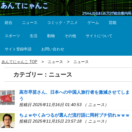
総合
ニュース
コミック・アニメ
ゲーム
芸能
スポーツ
生活
動物
その他
サイトについて
サイト登録申請
お問い合わせ
あんてにゃんこ TOP
ニュース
ニュース
カテゴリー：ニュース
高市早苗さん、日本への中国人旅行者を激減させてしま
う
投稿日 2025年11月16日 01:40:53 （ ニュース）
ちょｗやくみつるが選んだ流行語に岡村ブチ切れｗｗｗ
投稿日 2025年11月15日 23:57:18 （ ニュース）