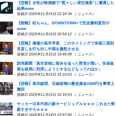
【悲報】女性が映画館で“図々しい席交換客”に遭遇した
結果www
投稿日 2025年11月15日 22:18:34 （ ニュース）
【朗報】松ちゃん、DOWNTOWN+で完全勝利宣言や
www
投稿日 2025年11月15日 20:54:12 （ ニュース）
【悲報】俺達の高市早苗、このタイミングで非核三原則
見直しを打ち出し中国を激怒させる
投稿日 2025年11月15日 19:40:08 （ ニュース）
読売新聞「高市首相に答弁を迫った野党が悪い。安保政
策を政局に利用しようとするなどもってのほか」
投稿日 2025年11月15日 15:10:03 （ ニュース）
【悲報】高市総理、石破政権の最低賃金1500円を事実上
撤回
投稿日 2025年11月15日 10:10:53 （ ニュース）
サッカー日本代表の新キービジュアルｗｗｗ これまた斬
新すぎやろｗｗｗ
投稿日 2025年11月14日 23:57:00 （ ニュース）