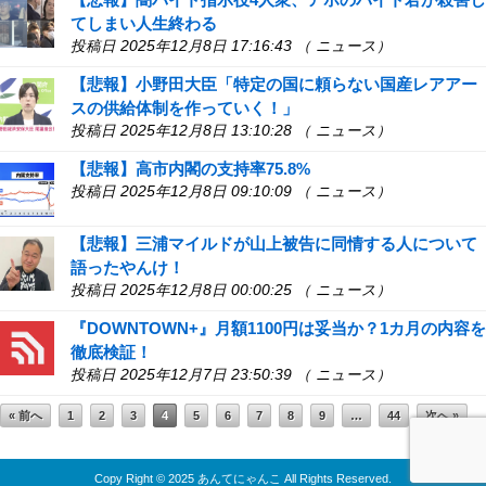
てしまい人生終わる
投稿日 2025年12月8日 17:16:43 （ ニュース）
【悲報】小野田大臣「特定の国に頼らない国産レアアー
スの供給体制を作っていく！」
投稿日 2025年12月8日 13:10:28 （ ニュース）
【悲報】高市内閣の支持率75.8%
投稿日 2025年12月8日 09:10:09 （ ニュース）
【悲報】三浦マイルドが山上被告に同情する人について
語ったやんけ！
投稿日 2025年12月8日 00:00:25 （ ニュース）
『DOWNTOWN+』月額1100円は妥当か？1カ月の内容を
徹底検証！
投稿日 2025年12月7日 23:50:39 （ ニュース）
« 前へ
1
2
3
4
5
6
7
8
9
…
44
次へ »
↑ TOP
Copy Right ©
2025 あんてにゃんこ
All Rights Reserved.