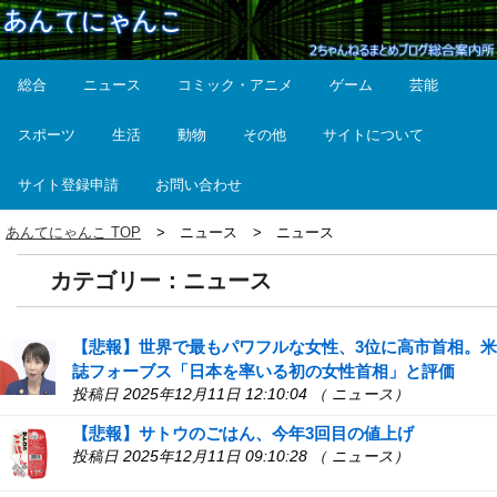
総合
ニュース
コミック・アニメ
ゲーム
芸能
スポーツ
生活
動物
その他
サイトについて
サイト登録申請
お問い合わせ
あんてにゃんこ TOP
ニュース
ニュース
カテゴリー：ニュース
【悲報】世界で最もパワフルな女性、3位に高市首相。米
誌フォーブス「日本を率いる初の女性首相」と評価
投稿日 2025年12月11日 12:10:04 （ ニュース）
【悲報】サトウのごはん、今年3回目の値上げ
投稿日 2025年12月11日 09:10:28 （ ニュース）