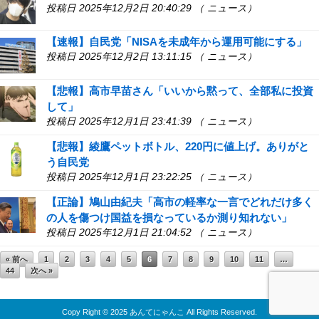
投稿日 2025年12月2日 20:40:29 （ ニュース）
【速報】自民党「NISAを未成年から運用可能にする」
投稿日 2025年12月2日 13:11:15 （ ニュース）
【悲報】高市早苗さん「いいから黙って、全部私に投資
して」
投稿日 2025年12月1日 23:41:39 （ ニュース）
【悲報】綾鷹ペットボトル、220円に値上げ。ありがと
う自民党
投稿日 2025年12月1日 23:22:25 （ ニュース）
【正論】鳩山由紀夫「高市の軽率な一言でどれだけ多く
の人を傷つけ国益を損なっているか測り知れない」
投稿日 2025年12月1日 21:04:52 （ ニュース）
« 前へ
1
2
3
4
5
6
7
8
9
10
11
…
44
次へ »
↑ TOP
Copy Right ©
2025 あんてにゃんこ
All Rights Reserved.