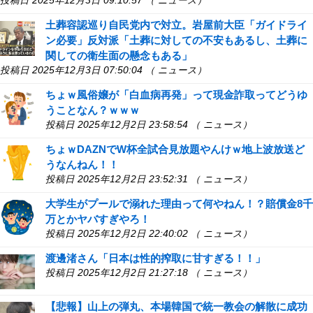
投稿日 2025年12月3日 09:10:57 （ ニュース）
土葬容認巡り自民党内で対立。岩屋前大臣「ガイドライ
ン必要」反対派「土葬に対しての不安もあるし、土葬に
関しての衛生面の懸念もある」
投稿日 2025年12月3日 07:50:04 （ ニュース）
ちょｗ風俗嬢が「白血病再発」って現金詐取ってどうゆ
うことなん？ｗｗｗ
投稿日 2025年12月2日 23:58:54 （ ニュース）
ちょｗDAZNでW杯全試合見放題やんけｗ地上波放送ど
うなんねん！！
投稿日 2025年12月2日 23:52:31 （ ニュース）
大学生がプールで溺れた理由って何やねん！？賠償金8千
万とかヤバすぎやろ！
投稿日 2025年12月2日 22:40:02 （ ニュース）
渡邊渚さん「日本は性的搾取に甘すぎる！！」
投稿日 2025年12月2日 21:27:18 （ ニュース）
【悲報】山上の弾丸、本場韓国で統一教会の解散に成功