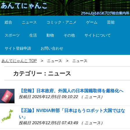
総合
ニュース
コミック・アニメ
ゲーム
芸能
スポーツ
生活
動物
その他
サイトについて
サイト登録申請
お問い合わせ
あんてにゃんこ TOP
ニュース
ニュース
カテゴリー：ニュース
【悲報】日本政府、外国人の日本国籍取得を厳格化へ
投稿日 2025年12月5日 09:10:22 （ ニュース）
【正論】NVIDIA幹部「日本はもうロボット大国ではな
い」
投稿日 2025年12月5日 07:43:49 （ ニュース）