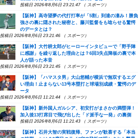
投稿日 2026年8月6日 23:21:47 （ スポーツ）
【阪神】高寺望夢の代打打率が「5割」到達の凄み！勝負
強さの裏に隠された秘密と、藤川監督をも唸らせる驚愕
のデータとは？
投稿日 2026年8月6日 23:21:46 （ スポーツ）
【阪神】大竹耕太郎がヒーローインタビューで「野手陣
に感謝」を繰り返した理由とは？6回3失点降板の裏で本
人が語った本音
投稿日 2026年8月6日 23:21:45 （ スポーツ）
【阪神】「ハマスタ男」大山悠輔が横浜で無双するエグ
い理由！止まらない13号本塁打と球場別成績・驚愕のデ
ータ
投稿日 2026年8月6日 11:21:44 （ スポーツ）
【阪神】新外国人ガルシア、初安打がまさかの満塁弾！
加入後13打席目で飛び出した「ド派手な一発」の裏側
投稿日 2026年8月6日 11:21:43 （ スポーツ）
【阪神】石井大智の実戦復帰、ファンが歓喜する「本当