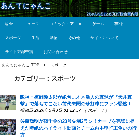
総合
ニュース
コミック・アニメ
ゲーム
芸能
スポーツ
生活
動物
その他
サイトについて
サイト登録申請
お問い合わせ
あんてにゃんこ TOP
スポーツ
カテゴリー：スポーツ
阪神・梅野隆太郎が絶句…才木浩人の直球が『天井直
撃』で落ちてこない前代未聞の珍打球にファン騒然！
投稿日 2026年8月8日 01:22:37 （ スポーツ）
佐藤輝明が値千金の23号先制2ラン！カーブを完璧に捉
えた悶絶のハイライト動画とチーム内本塁打王争いの行
方