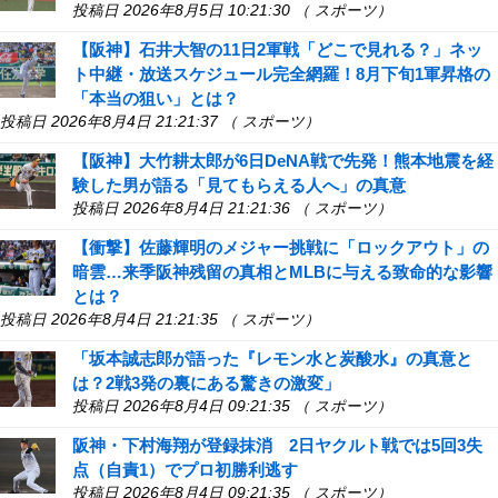
投稿日 2026年8月5日 10:21:30 （ スポーツ）
【阪神】石井大智の11日2軍戦「どこで見れる？」ネッ
ト中継・放送スケジュール完全網羅！8月下旬1軍昇格の
「本当の狙い」とは？
投稿日 2026年8月4日 21:21:37 （ スポーツ）
【阪神】大竹耕太郎が6日DeNA戦で先発！熊本地震を経
験した男が語る「見てもらえる人へ」の真意
投稿日 2026年8月4日 21:21:36 （ スポーツ）
【衝撃】佐藤輝明のメジャー挑戦に「ロックアウト」の
暗雲…来季阪神残留の真相とMLBに与える致命的な影響
とは？
投稿日 2026年8月4日 21:21:35 （ スポーツ）
「坂本誠志郎が語った『レモン水と炭酸水』の真意と
は？2戦3発の裏にある驚きの激変」
投稿日 2026年8月4日 09:21:35 （ スポーツ）
阪神・下村海翔が登録抹消 2日ヤクルト戦では5回3失
点（自責1）でプロ初勝利逃す
投稿日 2026年8月4日 09:21:35 （ スポーツ）