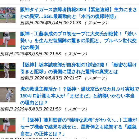
阪神タイガース故障者情報2026【緊急速報】主力にまさ
かの異変…SGL最新動向と「本当の復帰時期」
投稿日 2026年8月4日 09:21:33 （ スポーツ）
阪神・工藤泰成のプロ初セーブに大矢氏が絶賛！「若い
勢い」を生んだ首脳陣の驚きの采配と、ブルペン世代交
代の裏側
投稿日 2026年8月3日 20:21:58 （ スポーツ）
【阪神】坂本誠志郎が自身初の1試合2発！「緻密な駆け
引きと配球」の裏側に隠された驚愕の真実とは
投稿日 2026年8月3日 20:21:57 （ スポーツ）
虎の救世主復活か！？阪神・湯浅京己が2カ月ぶり実戦で
150キロ計測も本人が「まだまだ」と納得いかない本当
の理由とは？
投稿日 2026年8月3日 20:21:56 （ スポーツ）
「【阪神】藤川監督の“独特な思考”がヤバい…！工藤が
セーブ機会で結果を残せた、星野伸之も絶賛する『緩急
自在』の正体とは？」