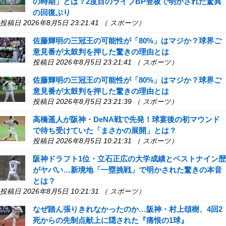
の時期」とは？2度目のライブBP登板で明かされた驚異
の回復ぶり
投稿日 2026年8月5日 23:21:41 （ スポーツ）
佐藤輝明の三冠王の可能性が「80%」はマジか？球界ご
意見番が太鼓判を押した驚きの理由とは
投稿日 2026年8月5日 23:21:41 （ スポーツ）
佐藤輝明の三冠王の可能性が「80%」はマジか？球界ご
意見番が太鼓判を押した驚きの理由とは
投稿日 2026年8月5日 23:21:39 （ スポーツ）
高橋遥人が阪神・DeNA戦で先発！球宴後の初マウンド
で待ち受けていた「まさかの展開」とは？
投稿日 2026年8月5日 10:21:31 （ スポーツ）
阪神ドラフト1位・立石正広の大学成績とベストナイン歴
がヤバい…新境地「一塁挑戦」で明かされた驚きの本音
とは？
投稿日 2026年8月5日 10:21:31 （ スポーツ）
なぜ踏ん張りきれなかったのか…阪神・村上頌樹、4回2
死からの先制点献上に隠された『痛恨の1球』