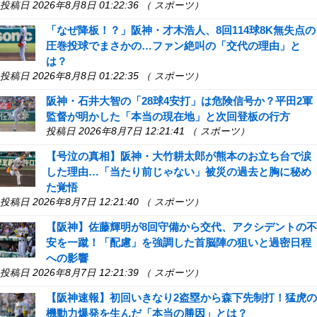
投稿日 2026年8月8日 01:22:36 （ スポーツ）
「なぜ降板！？」阪神・才木浩人、8回114球8K無失点の
圧巻投球でまさかの…ファン絶叫の「交代の理由」と
は？
投稿日 2026年8月8日 01:22:35 （ スポーツ）
阪神・石井大智の「28球4安打」は危険信号か？平田2軍
監督が明かした「本当の現在地」と次回登板の行方
投稿日 2026年8月7日 12:21:41 （ スポーツ）
【号泣の真相】阪神・大竹耕太郎が熊本のお立ち台で涙
した理由…「当たり前じゃない」被災の過去と胸に秘め
た覚悟
投稿日 2026年8月7日 12:21:40 （ スポーツ）
【阪神】佐藤輝明が8回守備から交代、アクシデントの不
安を一蹴！「配慮」を強調した首脳陣の狙いと過密日程
への影響
投稿日 2026年8月7日 12:21:39 （ スポーツ）
【阪神速報】初回いきなり2盗塁から森下先制打！猛虎の
機動力爆発を生んだ「本当の勝因」とは？