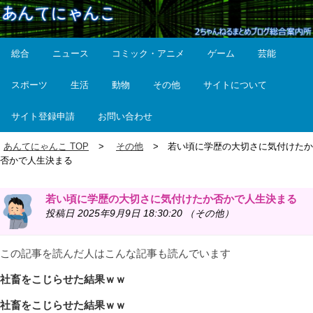
総合
ニュース
コミック・アニメ
ゲーム
芸能
スポーツ
生活
動物
その他
サイトについて
サイト登録申請
お問い合わせ
あんてにゃんこ TOP
その他
若い頃に学歴の大切さに気付けたか
否かで人生決まる
若い頃に学歴の大切さに気付けたか否かで人生決まる
投稿日 2025年9月9日 18:30:20 （その他）
この記事を読んだ人はこんな記事も読んでいます
社畜をこじらせた結果ｗｗ
社畜をこじらせた結果ｗｗ