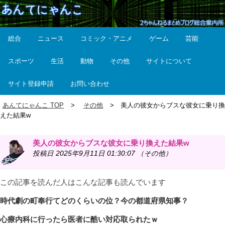
総合
ニュース
コミック・アニメ
ゲーム
芸能
スポーツ
生活
動物
その他
サイトについて
サイト登録申請
お問い合わせ
あんてにゃんこ TOP
その他
美人の彼女からブスな彼女に乗り換
えた結果w
美人の彼女からブスな彼女に乗り換えた結果w
投稿日 2025年9月11日 01:30:07 （その他）
この記事を読んだ人はこんな記事も読んでいます
時代劇の町奉行てどのくらいの位？今の都道府県知事？
心療内科に行ったら医者に酷い対応取られたｗ