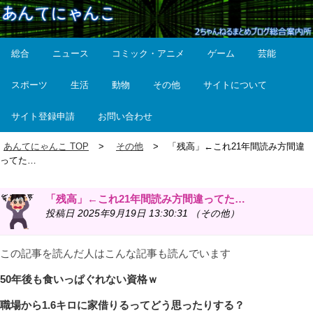
総合
ニュース
コミック・アニメ
ゲーム
芸能
スポーツ
生活
動物
その他
サイトについて
サイト登録申請
お問い合わせ
あんてにゃんこ TOP
その他
「残高」←これ21年間読み方間違
ってた…
「残高」←これ21年間読み方間違ってた…
投稿日 2025年9月19日 13:30:31 （その他）
この記事を読んだ人はこんな記事も読んでいます
50年後も食いっぱぐれない資格ｗ
職場から1.6キロに家借りるってどう思ったりする？