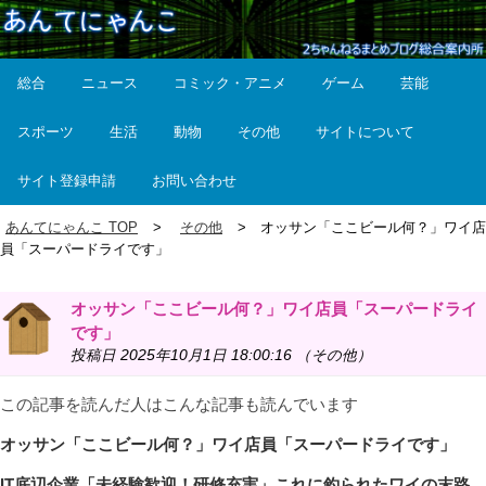
総合
ニュース
コミック・アニメ
ゲーム
芸能
スポーツ
生活
動物
その他
サイトについて
サイト登録申請
お問い合わせ
あんてにゃんこ TOP
その他
オッサン「ここビール何？」ワイ店
員「スーパードライです」
オッサン「ここビール何？」ワイ店員「スーパードライ
です」
投稿日 2025年10月1日 18:00:16 （その他）
この記事を読んだ人はこんな記事も読んでいます
オッサン「ここビール何？」ワイ店員「スーパードライです」
IT底辺企業「未経験歓迎！研修充実」これに釣られたワイの末路…