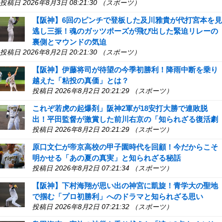
投稿日 2026年8月3日 08:21:30 （スポーツ）
【阪神】6回のピンチで登板した及川雅貴が代打宮本を見
逃し三振！魂のガッツポーズが飛び出した緊迫リレーの
裏側とマウンドの気迫
投稿日 2026年8月2日 20:21:30 （スポーツ）
【阪神】伊藤将司が待望の今季初勝利！降雨中断を乗り
越えた「粘投の真価」とは？
投稿日 2026年8月2日 20:21:29 （スポーツ）
これぞ若虎の起爆剤」阪神2軍が18安打大勝で連敗脱
出！平田監督が激賞した前川右京の「知られざる復活劇
投稿日 2026年8月2日 20:21:29 （スポーツ）
原口文仁が帝京高校の甲子園時代を回顧！今だからこそ
明かせる「あの夏の真実」と知られざる秘話
投稿日 2026年8月2日 07:21:34 （スポーツ）
【阪神】下村海翔が思い出の神宮に凱旋！青学大の聖地
で掴む「プロ初勝利」へのドラマと知られざる思い
投稿日 2026年8月2日 07:21:32 （スポーツ）