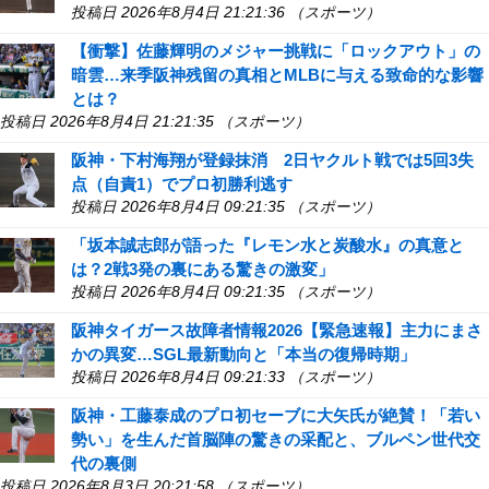
投稿日 2026年8月4日 21:21:36 （スポーツ）
【衝撃】佐藤輝明のメジャー挑戦に「ロックアウト」の
暗雲…来季阪神残留の真相とMLBに与える致命的な影響
とは？
投稿日 2026年8月4日 21:21:35 （スポーツ）
阪神・下村海翔が登録抹消 2日ヤクルト戦では5回3失
点（自責1）でプロ初勝利逃す
投稿日 2026年8月4日 09:21:35 （スポーツ）
「坂本誠志郎が語った『レモン水と炭酸水』の真意と
は？2戦3発の裏にある驚きの激変」
投稿日 2026年8月4日 09:21:35 （スポーツ）
阪神タイガース故障者情報2026【緊急速報】主力にまさ
かの異変…SGL最新動向と「本当の復帰時期」
投稿日 2026年8月4日 09:21:33 （スポーツ）
阪神・工藤泰成のプロ初セーブに大矢氏が絶賛！「若い
勢い」を生んだ首脳陣の驚きの采配と、ブルペン世代交
代の裏側
投稿日 2026年8月3日 20:21:58 （スポーツ）