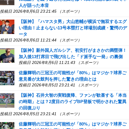
人が語った本音
投稿日 2026年8月6日 23:21:45 （スポーツ）
【阪神】「ハマスタ男」大山悠輔が横浜で無双するエグ
い理由！止まらない13号本塁打と球場別成績・驚愕のデ
ータ
投稿日 2026年8月6日 11:21:44 （スポーツ）
【阪神】新外国人ガルシア、初安打がまさかの満塁弾！
加入後13打席目で飛び出した「ド派手な一発」の裏側
投稿日 2026年8月6日 11:21:43 （スポーツ）
佐藤輝明の三冠王の可能性が「80%」はマジか？球界ご
意見番が太鼓判を押した驚きの理由とは
投稿日 2026年8月5日 23:21:41 （スポーツ）
【阪神】石井大智の実戦復帰、ファンが歓喜する「本当
の時期」とは？2度目のライブBP登板で明かされた驚異
の回復ぶり
投稿日 2026年8月5日 23:21:41 （スポーツ）
佐藤輝明の三冠王の可能性が「80%」はマジか？球界ご