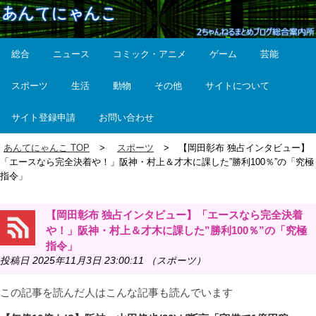
総合
ニュース
コミック・アニメ
ゲーム
芸能
スポーツ
生活
動物
その他
サイトについて
サイト登録申請
お問い合わせ
あんてにゃんこ TOP
スポーツ
【岡田彰布 独占インタビュー】
「エースなら完全決着や！」阪神・村上＆才木に課した”勝利100％”の「究極
指令」
【岡田彰布 独占インタビュー】「エースなら完全決着
や！」阪神・村上＆才木に課した”勝利100％”の「究極
指令」
投稿日 2025年11月3日 23:00:11 （スポーツ）
この記事を読んだ人はこんな記事も読んでいます