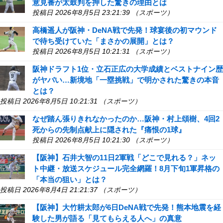
意見番が太鼓判を押した驚きの理由とは
投稿日 2026年8月5日 23:21:39 （スポーツ）
高橋遥人が阪神・DeNA戦で先発！球宴後の初マウンド
で待ち受けていた「まさかの展開」とは？
投稿日 2026年8月5日 10:21:31 （スポーツ）
阪神ドラフト1位・立石正広の大学成績とベストナイン歴
がヤバい…新境地「一塁挑戦」で明かされた驚きの本音
とは？
投稿日 2026年8月5日 10:21:31 （スポーツ）
なぜ踏ん張りきれなかったのか…阪神・村上頌樹、4回2
死からの先制点献上に隠された『痛恨の1球』
投稿日 2026年8月5日 10:21:30 （スポーツ）
【阪神】石井大智の11日2軍戦「どこで見れる？」ネッ
ト中継・放送スケジュール完全網羅！8月下旬1軍昇格の
「本当の狙い」とは？
投稿日 2026年8月4日 21:21:37 （スポーツ）
【阪神】大竹耕太郎が6日DeNA戦で先発！熊本地震を経
験した男が語る「見てもらえる人へ」の真意