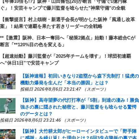
【年俸10倍も!?】阪神・山田脩也(20)が断言「守備で1億円稼
ぐ」！安芸キャンプで藤川監督を唸らせた"神業守備"の全貌
【衝撃提言】村上頌樹・新選手会長が明かした阪神「風通し改革
案」！結果で連覇を果たす若きリーダーの全戦略
**【激震】阪神、日本一奪回へ「秘策2拠点」始動！藤本総合Cが
断言「**120%目の色を変える」
【超速始動】藤川監督が「2025年チームを壊す」！球団初連覇
へ“休日1日”で安芸キャンプ
【阪神速報】初回いきなり2盗塁から森下先制打！猛虎の
機動力爆発を生んだ「本当の勝因」とは？
投稿日 2026年8月6日 23:21:47 （スポーツ）
【阪神】高寺望夢の代打打率が「5割」到達の凄み！勝負
強さの裏に隠された秘密と、藤川監督をも唸らせる驚愕
のデータとは？
投稿日 2026年8月6日 23:21:46 （スポーツ）
【阪神】大竹耕太郎がヒーローインタビューで「野手陣
に感謝」を繰り返した理由とは？6回3失点降板の裏で本