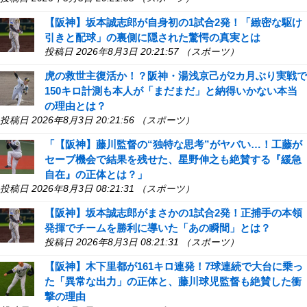
【阪神】坂本誠志郎が自身初の1試合2発！「緻密な駆け
引きと配球」の裏側に隠された驚愕の真実とは
投稿日 2026年8月3日 20:21:57 （スポーツ）
虎の救世主復活か！？阪神・湯浅京己が2カ月ぶり実戦で
150キロ計測も本人が「まだまだ」と納得いかない本当
の理由とは？
投稿日 2026年8月3日 20:21:56 （スポーツ）
「【阪神】藤川監督の“独特な思考”がヤバい…！工藤が
セーブ機会で結果を残せた、星野伸之も絶賛する『緩急
自在』の正体とは？」
投稿日 2026年8月3日 08:21:31 （スポーツ）
【阪神】坂本誠志郎がまさかの1試合2発！正捕手の本領
発揮でチームを勝利に導いた「あの瞬間」とは？
投稿日 2026年8月3日 08:21:31 （スポーツ）
【阪神】木下里都が161キロ連発！7球連続で大台に乗っ
た「異常な出力」の正体と、藤川球児監督も絶賛した衝
撃の理由