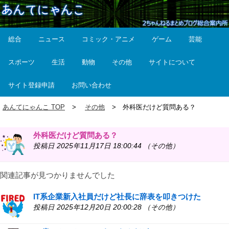
総合
ニュース
コミック・アニメ
ゲーム
芸能
スポーツ
生活
動物
その他
サイトについて
サイト登録申請
お問い合わせ
あんてにゃんこ TOP
その他
外科医だけど質問ある？
外科医だけど質問ある？
投稿日 2025年11月17日 18:00:44 （その他）
関連記事が見つかりませんでした
IT系企業新入社員だけど社長に辞表を叩きつけた
投稿日 2025年12月20日 20:00:28 （その他）