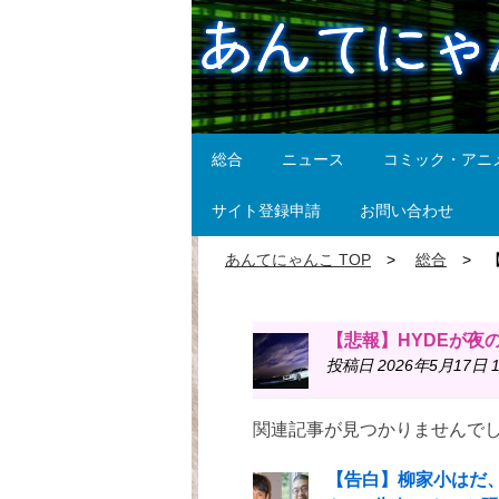
総合
ニュース
コミック・アニ
サイト登録申請
お問い合わせ
あんてにゃんこ TOP
総合
【悲報】HYDEが夜
投稿日 2026年5月17日 1
関連記事が見つかりませんで
【告白】柳家小はだ