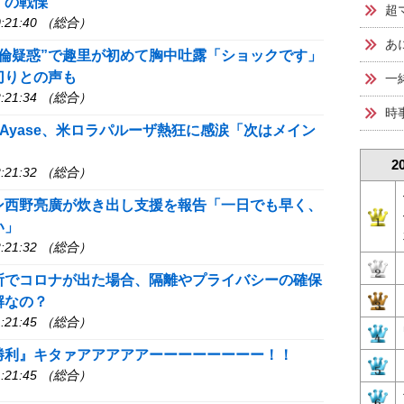
」の戦慄
超
:21:40 （総合）
あ
不倫疑惑”で趣里が初めて胸中吐露「ショックです」
切りとの声も
一
:21:34 （総合）
時
・Ayase、米ロラパルーザ熱狂に感涙「次はメイン
2
:21:32 （総合）
ン西野亮廣が炊き出し支援を報告「一日でも早く、
い」
:21:32 （総合）
所でコロナが出た場合、隔離やプライバシーの確保
解なの？
:21:45 （総合）
勝利』キタァアアアアアーーーーーーーー！！
:21:45 （総合）