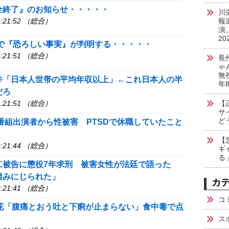
全終了』のお知らせ・・・・・
川
:21:52 （総合）
報
演
20
チで『恐ろしい事実』が判明する・・・・・
:21:51 （総合）
長
ゃ
無
件「日本人世帯の平均年収以上」←これ日本人の半
年
だろ
:21:51 （総合）
【
サ
ど
番組出演者から性被害 PTSDで休職していたこと
【
:21:44 （総合）
ギ
る
二被告に懲役7年求刑 被害女性が法廷で語った
踏みにじられた」
カ
:21:41 （総合）
コ
好花「腹痛とおう吐と下痢が止まらない」食中毒で点
ス