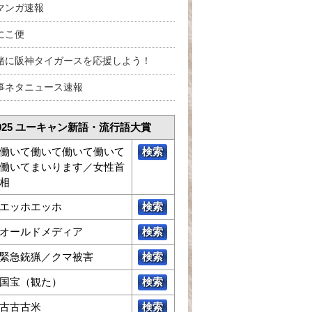
マンガ速報
にこ便
緒に阪神タイガースを応援しよう！
事ネタニュース速報
025 ユーキャン新語・流行語大賞
働いて働いて働いて働いて
検索
働いてまいります／女性首
相
エッホエッホ
検索
オールドメディア
検索
緊急銃猟／クマ被害
検索
国宝（観た）
検索
古古古米
検索