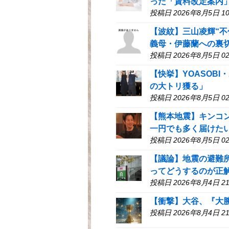
った「賃料改定案内
投稿日 2026年8月5日 10
【波紋】三山凌輝“
義母・伊藤蘭への裏
投稿日 2026年8月5日 02
【快挙】YOASOBI
の大トリ獲る」
投稿日 2026年8月5日 02
【熊本地震】キンコ
一円でも多く届けた
投稿日 2026年8月5日 02
【議論】地震の避難
ってどうするのが正
投稿日 2026年8月4日 21
【衝撃】大谷、『大
投稿日 2026年8月4日 21