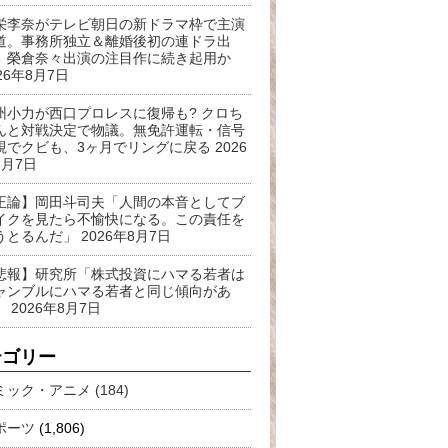
栄李奈がテレビ朝日の新ドラマ枠で主演
道。事務所独立＆離婚後初の連ドラ出
。榮倉奈々出演の注目作に続き起用か
26年8月7日
州小力が西口プロレスに復帰も? クロち
んと対戦決定で物議。無免許運転・信号
視でクビも、3ヶ月でリングに戻る
2026
8月7日
正論】岡田斗司夫「人間の本音としてブ
イクを見たら不愉快になる。この責任を
うとるんだ」
2026年8月7日
悲報】研究所「株式投資にハマる若者は
ャンブルにハマる若者と同じ傾向があ
」
2026年8月7日
テゴリー
ミック・アニメ (184)
ポーツ
(1,806)