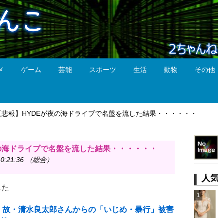
メ
ゲーム
芸能
スポーツ
生活
動物
その他
【悲報】HYDEが夜の海ドライブで名盤を流した結果・・・・・・
の海ドライブで名盤を流した結果・・・・・・
0:21:36 （総合）
人
した
1
、故・清水良太郎さんからの「いじめ・暴行」被害