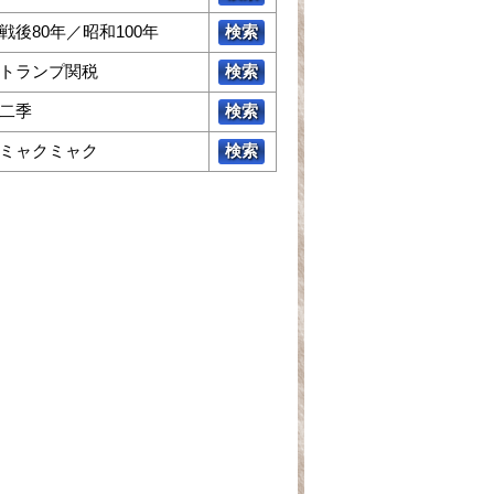
戦後80年／昭和100年
検索
トランプ関税
検索
二季
検索
ミャクミャク
検索