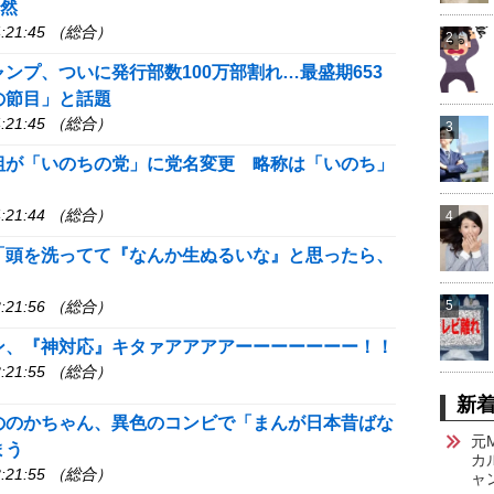
騒然
:21:45 （総合）
2
ンプ、ついに発行部数100万部割れ…最盛期653
の節目」と話題
:21:45 （総合）
3
組が「いのちの党」に党名変更 略称は「いのち」
:21:44 （総合）
4
「頭を洗ってて『なんか生ぬるいな』と思ったら、
:21:56 （総合）
5
ン、『神対応』キタァアアアアーーーーーーー！！
:21:55 （総合）
新
ののかちゃん、異色のコンビで「まんが日本昔ばな
元
まう
カ
:21:55 （総合）
ャ