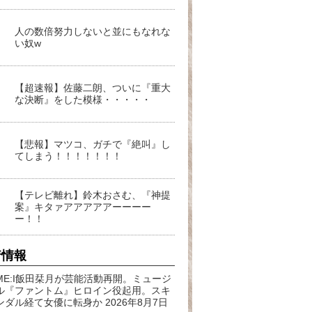
人の数倍努力しないと並にもなれな
い奴w
【超速報】佐藤二朗、ついに『重大
な決断』をした模様・・・・・
【悲報】マツコ、ガチで『絶叫』し
てしまう！！！！！！！
【テレビ離れ】鈴木おさむ、『神提
案』キタァアアアアアーーーー
ー！！
着情報
ME:I飯田栞月が芸能活動再開。ミュージ
ル『ファントム』ヒロイン役起用。スキ
ンダル経て女優に転身か
2026年8月7日