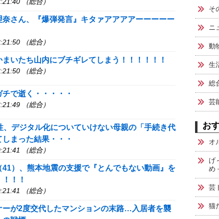
:21:40 （総合）
そ
理奈さん、『爆弾発言』キタァアアアアーーーーー
ニ
:21:50 （総合）
動物
かまいたち山内にブチギレてしまう！！！！！！
生
:21:50 （総合）
総合
ガチで逝く・・・・・
芸
:21:49 （総合）
お
女性、デジタル化についていけない母親の「手続き代
てしまった結果・・・
オ
:21:41 （総合）
げ
（41）、熊本地震の支援で『とんでもない動画』を
め
！！！！
芸
:21:41 （総合）
猫
ナーが2度交代したマンションの末路…入居者を襲