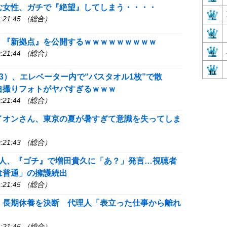
む女性、ガチで『絶望』してしまう・・・・
:21:45 （総合）
、『新拠点』を公開するｗｗｗｗｗｗｗｗｗ
:21:44 （総合）
3）、エレベーター内で“バスタオル1枚”で散
自撮りフォトがヤバすぎるｗｗｗ
:21:44 （総合）
イオンさん、東京の夏が暑すぎて意識を失ってしま
:21:43 （総合）
仁人、『ゴチ』で増田貴久に「あ？」発言…視聴者
は普通」の擁護続出
:21:45 （総合）
、長期休養を決断 代理人「表立った仕事から離れ
:21:45 （総合）