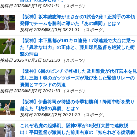
投稿日 2026年8月3日 08:21:31 （スポーツ）
【阪神】坂本誠志郎がまさかの1試合2発！正捕手の本領
発揮でチームを勝利に導いた「あの瞬間」とは？
投稿日 2026年8月3日 08:21:31 （スポーツ）
【阪神】木下里都が161キロ連発！7球連続で大台に乗っ
た「異常な出力」の正体と、藤川球児監督も絶賛した衝
撃の理由
投稿日 2026年8月3日 08:21:30 （スポーツ）
【阪神】6回のピンチで登板した及川雅貴が代打宮本を見
逃し三振！魂のガッツポーズが飛び出した緊迫リレーの
裏側とマウンドの気迫
投稿日 2026年8月2日 20:21:30 （スポーツ）
【阪神】伊藤将司が待望の今季初勝利！降雨中断を乗り
越えた「粘投の真価」とは？
投稿日 2026年8月2日 20:21:29 （スポーツ）
これぞ若虎の起爆剤」阪神2軍が18安打大勝で連敗脱
出！平田監督が激賞した前川右京の「知られざる復活劇