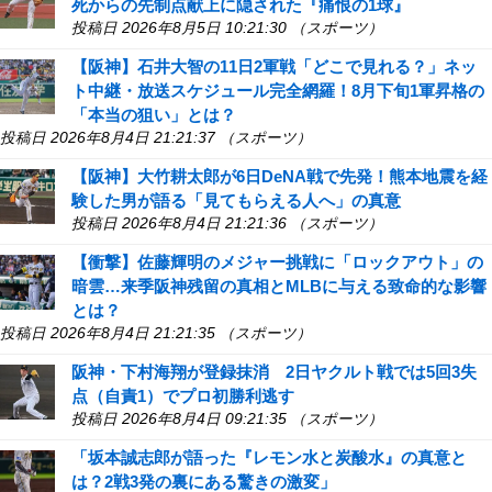
死からの先制点献上に隠された『痛恨の1球』
投稿日 2026年8月5日 10:21:30 （スポーツ）
【阪神】石井大智の11日2軍戦「どこで見れる？」ネッ
ト中継・放送スケジュール完全網羅！8月下旬1軍昇格の
「本当の狙い」とは？
投稿日 2026年8月4日 21:21:37 （スポーツ）
【阪神】大竹耕太郎が6日DeNA戦で先発！熊本地震を経
験した男が語る「見てもらえる人へ」の真意
投稿日 2026年8月4日 21:21:36 （スポーツ）
【衝撃】佐藤輝明のメジャー挑戦に「ロックアウト」の
暗雲…来季阪神残留の真相とMLBに与える致命的な影響
とは？
投稿日 2026年8月4日 21:21:35 （スポーツ）
阪神・下村海翔が登録抹消 2日ヤクルト戦では5回3失
点（自責1）でプロ初勝利逃す
投稿日 2026年8月4日 09:21:35 （スポーツ）
「坂本誠志郎が語った『レモン水と炭酸水』の真意と
は？2戦3発の裏にある驚きの激変」