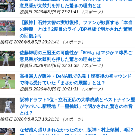
意見番が太鼓判を押した驚きの理由とは
投稿日 2026年8月5日 23:21:41 （スポーツ）
【阪神】石井大智の実戦復帰、ファンが歓喜する「本当
の時期」とは？2度目のライブBP登板で明かされた驚異
の回復ぶり
投稿日 2026年8月5日 23:21:41 （スポーツ）
佐藤輝明の三冠王の可能性が「80%」はマジか？球界ご
意見番が太鼓判を押した驚きの理由とは
投稿日 2026年8月5日 23:21:39 （スポーツ）
高橋遥人が阪神・DeNA戦で先発！球宴後の初マウンド
で待ち受けていた「まさかの展開」とは？
投稿日 2026年8月5日 10:21:31 （スポーツ）
阪神ドラフト1位・立石正広の大学成績とベストナイン歴
がヤバい…新境地「一塁挑戦」で明かされた驚きの本音
とは？
投稿日 2026年8月5日 10:21:31 （スポーツ）
なぜ踏ん張りきれなかったのか…阪神・村上頌樹、4回2