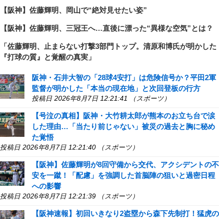
【阪神】佐藤輝明、岡山で“絶対見せたい姿”
【阪神】佐藤輝明、三冠王へ…直後に漂った“異様な空気”とは？
「佐藤輝明、止まらない打撃3部門トップ。清原和博氏が明かした
『打球の質』と覚醒の真実」
阪神・石井大智の「28球4安打」は危険信号か？平田2軍
監督が明かした「本当の現在地」と次回登板の行方
投稿日 2026年8月7日 12:21:41 （スポーツ）
【号泣の真相】阪神・大竹耕太郎が熊本のお立ち台で涙
した理由…「当たり前じゃない」被災の過去と胸に秘め
た覚悟
投稿日 2026年8月7日 12:21:40 （スポーツ）
【阪神】佐藤輝明が8回守備から交代、アクシデントの不
安を一蹴！「配慮」を強調した首脳陣の狙いと過密日程
への影響
投稿日 2026年8月7日 12:21:39 （スポーツ）
【阪神速報】初回いきなり2盗塁から森下先制打！猛虎の