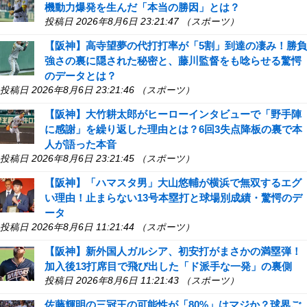
機動力爆発を生んだ「本当の勝因」とは？
投稿日 2026年8月6日 23:21:47 （スポーツ）
【阪神】高寺望夢の代打打率が「5割」到達の凄み！勝負
強さの裏に隠された秘密と、藤川監督をも唸らせる驚愕
のデータとは？
投稿日 2026年8月6日 23:21:46 （スポーツ）
【阪神】大竹耕太郎がヒーローインタビューで「野手陣
に感謝」を繰り返した理由とは？6回3失点降板の裏で本
人が語った本音
投稿日 2026年8月6日 23:21:45 （スポーツ）
【阪神】「ハマスタ男」大山悠輔が横浜で無双するエグ
い理由！止まらない13号本塁打と球場別成績・驚愕のデ
ータ
投稿日 2026年8月6日 11:21:44 （スポーツ）
【阪神】新外国人ガルシア、初安打がまさかの満塁弾！
加入後13打席目で飛び出した「ド派手な一発」の裏側
投稿日 2026年8月6日 11:21:43 （スポーツ）
佐藤輝明の三冠王の可能性が「80%」はマジか？球界ご