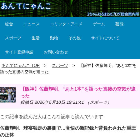
総合
ニュース
コミック・アニメ
ゲーム
芸能
スポーツ
生活
動物
その他
サイトについて
サイト登録申請
お問い合わせ
あんてにゃんこ TOP
スポーツ
【阪神】佐藤輝明、“あと1本”を
語った直後の空気が違った
【阪神】佐藤輝明、“あと1本”を語った直後の空気が違
った
投稿日 2026年5月18日 19:21:41 （スポーツ）
この記事を読んだ人はこんな記事も読んでいます
佐藤輝明、球宴独走の裏側で…覚悟の新記録と背負わされた重圧
の正体