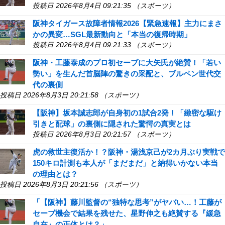
投稿日 2026年8月4日 09:21:35 （スポーツ）
阪神タイガース故障者情報2026【緊急速報】主力にまさ
かの異変…SGL最新動向と「本当の復帰時期」
投稿日 2026年8月4日 09:21:33 （スポーツ）
阪神・工藤泰成のプロ初セーブに大矢氏が絶賛！「若い
勢い」を生んだ首脳陣の驚きの采配と、ブルペン世代交
代の裏側
投稿日 2026年8月3日 20:21:58 （スポーツ）
【阪神】坂本誠志郎が自身初の1試合2発！「緻密な駆け
引きと配球」の裏側に隠された驚愕の真実とは
投稿日 2026年8月3日 20:21:57 （スポーツ）
虎の救世主復活か！？阪神・湯浅京己が2カ月ぶり実戦で
150キロ計測も本人が「まだまだ」と納得いかない本当
の理由とは？
投稿日 2026年8月3日 20:21:56 （スポーツ）
「【阪神】藤川監督の“独特な思考”がヤバい…！工藤が
セーブ機会で結果を残せた、星野伸之も絶賛する『緩急
自在』の正体とは？」