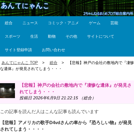
総合
ニュース
コミック・アニメ
ゲーム
芸能
スポーツ
生活
動物
その他
サイトについて
サイト登録申請
お問い合わせ
あんてにゃんこ TOP
総合
【悲報】神戸の会社の敷地内で『凄惨
な遺体』が発見されてしまう・・・
【悲報】神戸の会社の敷地内で『凄惨な遺体』が発見さ
れてしまう・・・
投稿日 2026年6月9日 21:22:15 （総合）
この記事を読んだ人はこんな記事も読んでいます
【悲報】アメリカの歌手D4vdさんの車から『恐ろしい物』が発見
されてしまう・・・・