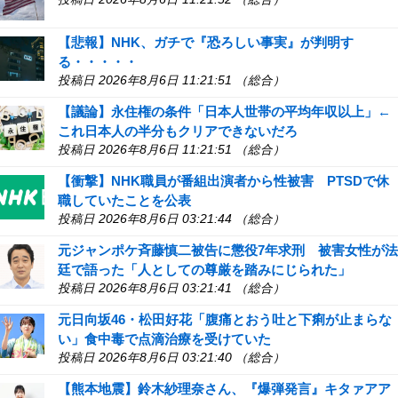
【悲報】NHK、ガチで『恐ろしい事実』が判明す
る・・・・・
投稿日 2026年8月6日 11:21:51 （総合）
【議論】永住権の条件「日本人世帯の平均年収以上」←
これ日本人の半分もクリアできないだろ
投稿日 2026年8月6日 11:21:51 （総合）
【衝撃】NHK職員が番組出演者から性被害 PTSDで休
職していたことを公表
投稿日 2026年8月6日 03:21:44 （総合）
元ジャンポケ斉藤慎二被告に懲役7年求刑 被害女性が法
廷で語った「人としての尊厳を踏みにじられた」
投稿日 2026年8月6日 03:21:41 （総合）
元日向坂46・松田好花「腹痛とおう吐と下痢が止まらな
い」食中毒で点滴治療を受けていた
投稿日 2026年8月6日 03:21:40 （総合）
【熊本地震】鈴木紗理奈さん、『爆弾発言』キタァアア