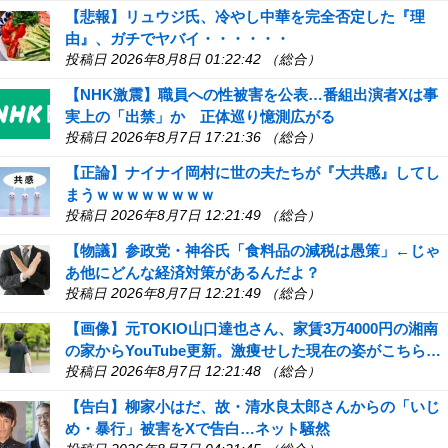
【悲報】リュウジ氏、冷やし中華を完全否定した『理
由』、ガチでヤバイ・・・・・・
投稿日 2026年8月8日 01:22:42 （総合）
【NHK激震】職員への性被害を公表…番組出演者Xは事
実上の「出禁」か 正体巡り憶測広がる
投稿日 2026年8月7日 17:21:36 （総合）
【正論】ナイナイ岡村に世の夫たちが『大共感』してし
まうｗｗｗｗｗｗｗｗ
投稿日 2026年8月7日 12:21:49 （総合）
【物議】参政党・神谷氏「食料品の減税は愚策」←じゃ
あ他にどんな経済対策があるんだよ？
投稿日 2026年8月7日 12:21:49 （総合）
【画像】元TOKIO山口達也さん、家賃3万4000円の湘南
の家からYouTube更新。激痩せした現在の姿がこちら…
投稿日 2026年8月7日 12:21:48 （総合）
【告白】柳家小はだ、故・清水良太郎さんからの「いじ
め・暴行」被害をXで告白…ネット騒然