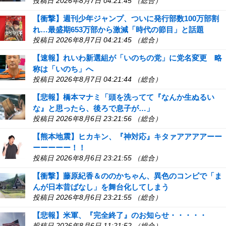
投稿日 2026年8月7日 04:21:45 （総合）
【衝撃】週刊少年ジャンプ、ついに発行部数100万部割
れ…最盛期653万部から激減「時代の節目」と話題
投稿日 2026年8月7日 04:21:45 （総合）
【速報】れいわ新選組が「いのちの党」に党名変更 略
称は「いのち」へ
投稿日 2026年8月7日 04:21:44 （総合）
【悲報】橋本マナミ「頭を洗ってて『なんか生ぬるい
な』と思ったら、後ろで息子が…」
投稿日 2026年8月6日 23:21:56 （総合）
【熊本地震】ヒカキン、『神対応』キタァアアアアーー
ーーーーー！！
投稿日 2026年8月6日 23:21:55 （総合）
【衝撃】藤原紀香＆ののかちゃん、異色のコンビで「ま
んが日本昔ばなし」を舞台化してしまう
投稿日 2026年8月6日 23:21:55 （総合）
【悲報】米軍、『完全終了』のお知らせ・・・・・
投稿日 2026年8月6日 11:21:52 （総合）