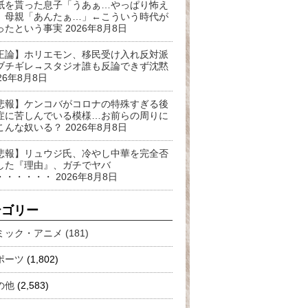
紙を貰った息子「うあぁ…やっぱり怖え
」母親「あんたぁ…」←こういう時代が
ったという事実
2026年8月8日
正論】ホリエモン、移民受け入れ反対派
ブチギレ→スタジオ誰も反論できず沈黙
26年8月8日
悲報】ケンコバがコロナの特殊すぎる後
症に苦しんでいる模様…お前らの周りに
こんな奴いる？
2026年8月8日
悲報】リュウジ氏、冷やし中華を完全否
した『理由』、ガチでヤバ
・・・・・・
2026年8月8日
テゴリー
ミック・アニメ (181)
ポーツ
(1,802)
の他
(2,583)