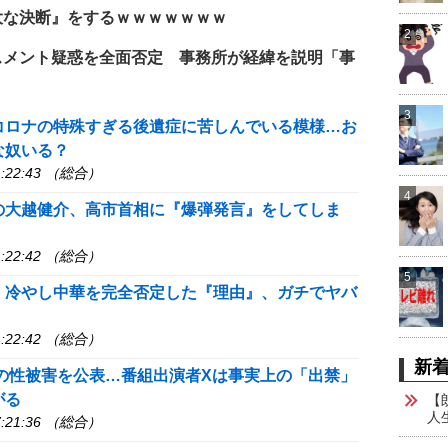
大な決断』をするｗｗｗｗｗｗｗ
2
スメント疑惑を全面否定 事務所が経緯を説明「事
3
コロナの特殊すぎる後遺症に苦しんでいる模様…お
な奴いる？
:22:43 （総合）
4
の大越健介、高市首相に『爆弾発言』をしてしま
:22:42 （総合）
5
、冷やし中華を完全否定した『理由』、ガチでヤバ
:22:42 （総合）
新
の性被害を公表…番組出演者Xは事実上の「出禁」
がる
【
人
:21:36 （総合）