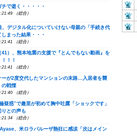
ガチで逝く・・・・・
:21:49 （総合）
女性、デジタル化についていけない母親の「手続き代
てしまった結果・・・
:21:41 （総合）
（41）、熊本地震の支援で『とんでもない動画』を
！！！！
:21:41 （総合）
ナーが2度交代したマンションの末路…入居者を襲
」の戦慄
:21:40 （総合）
不倫疑惑”で趣里が初めて胸中吐露「ショックです」
切りとの声も
:21:34 （総合）
・Ayase、米ロラパルーザ熱狂に感涙「次はメイン