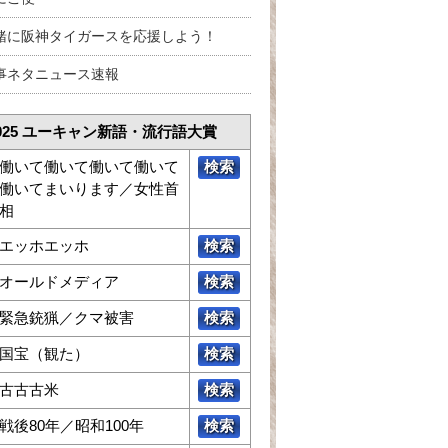
緒に阪神タイガースを応援しよう！
事ネタニュース速報
025 ユーキャン新語・流行語大賞
働いて働いて働いて働いて
検索
働いてまいります／女性首
相
エッホエッホ
検索
オールドメディア
検索
緊急銃猟／クマ被害
検索
国宝（観た）
検索
古古古米
検索
戦後80年／昭和100年
検索