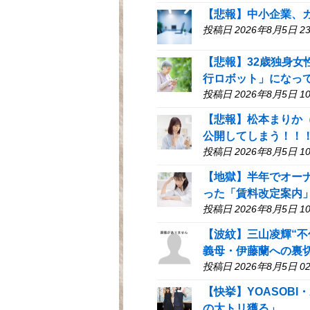
【悲報】中小企業、
投稿日 2026年8月5日 23
【悲報】32歳独身
行ロボット」になっ
投稿日 2026年8月5日 10
【悲報】松本まりか
公開してしまう！！
投稿日 2026年8月5日 10
【地獄】半年でオー
った「賃料改定案内
投稿日 2026年8月5日 10
【波紋】三山凌輝“
義母・伊藤蘭への裏
投稿日 2026年8月5日 02
【快挙】YOASOBI
の大トリ獲る」