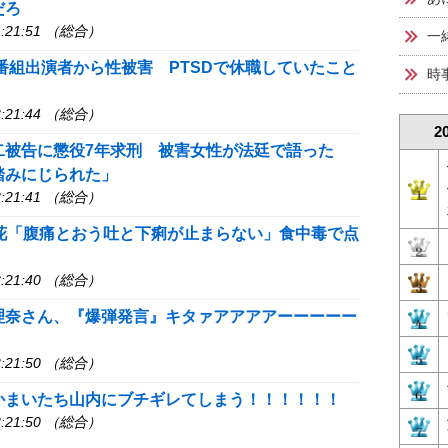
だろ
:21:51 （総合）
一
番組出演者から性被害 PTSDで休職していたこと
時
:21:44 （総合）
2
二被告に懲役7年求刑 被害女性が法廷で語った
踏みにじられた」
:21:41 （総合）
好花「腹痛とおう吐と下痢が止まらない」食中毒で点
:21:40 （総合）
理奈さん、『爆弾発言』キタァアアアアーーーーー
:21:50 （総合）
かまいたち山内にブチギレてしまう！！！！！！
:21:50 （総合）