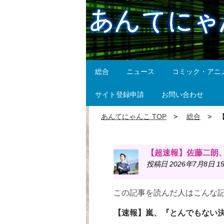
総合
ニュース
コミック・アニ
サイト登録申請
お問い合わせ
あんてにゃんこ TOP
総合
【超速報】佐藤二朗
投稿日 2026年7月8日 15
この記事を読んだ人はこんな
【速報】嵐、『とんでもない