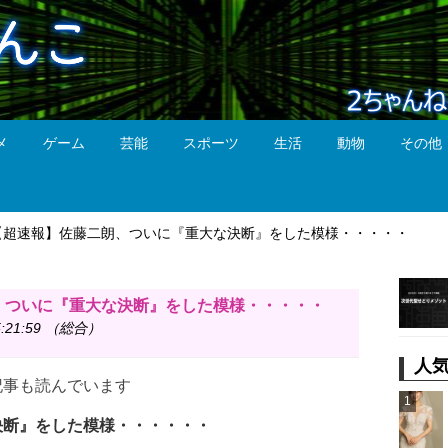
メ
ゲーム
芸能
スポーツ
生活
動物
その他
【超速報】佐藤二朗、ついに『重大な決断』をした模様・・・・・
、ついに『重大な決断』をした模様・・・・・
:21:59 （総合）
人
記事も読んでいます
1
決断』をした模様・・・・・・