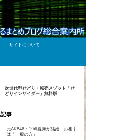
サイトについて
次世代型せどり・転売メゾット「せ
どりインサイダー」無料版
気記事
元AKB48・平嶋夏海が結婚 お相手
は「一般の方」