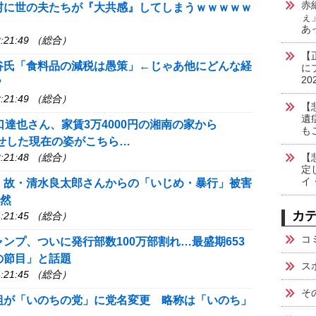
赤
村に世の夫たちが『大共感』してしまうｗｗｗｗｗ
ぇ
あ
:21:49 （総合）
【
谷氏「食料品の減税は愚策」←じゃあ他にどんな経
に
20
？
:21:49 （総合）
【
遺
口達也さん、家賃3万4000円の湘南の家から
も
激痩せした現在の姿がこちら…
:21:48 （総合）
【
定
イ
、故・清水良太郎さんからの「いじめ・暴行」被害
騒然
カ
:21:45 （総合）
コ
ンプ、ついに発行部数100万部割れ…最盛期653
の節目」と話題
ス
:21:45 （総合）
そ
組が「いのちの党」に党名変更 略称は「いのち」