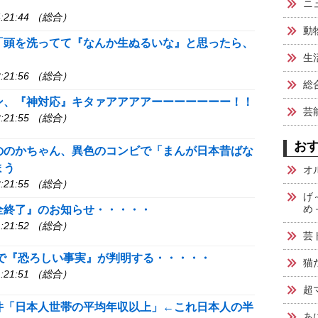
ニ
:21:44 （総合）
動物
「頭を洗ってて『なんか生ぬるいな』と思ったら、
生
:21:56 （総合）
総合
ン、『神対応』キタァアアアアーーーーーーー！！
芸
:21:55 （総合）
お
ののかちゃん、異色のコンビで「まんが日本昔ばな
まう
オ
:21:55 （総合）
げ
め
全終了』のお知らせ・・・・・
:21:52 （総合）
芸
チで『恐ろしい事実』が判明する・・・・・
猫
:21:51 （総合）
超
件「日本人世帯の平均年収以上」←これ日本人の半
あ