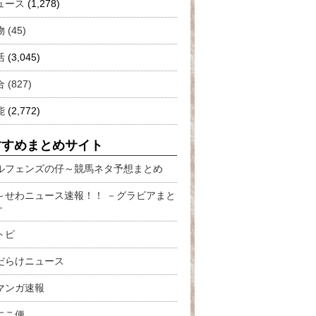
ュース
(1,278)
 (45)
活
(3,045)
 (827)
能
(2,772)
すすめまとめサイト
ルフェンズの仔～競馬ネタ予想まとめ
～せわニュース速報！！ －グラビアまと
－
トピ
だらけニュース
マンガ速報
にこ便