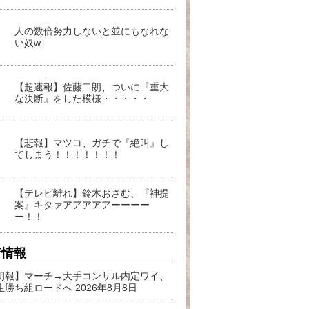
人の数倍努力しないと並にもなれな
い奴w
【超速報】佐藤二朗、ついに『重大
な決断』をした模様・・・・・
【悲報】マツコ、ガチで『絶叫』し
てしまう！！！！！！！
【テレビ離れ】鈴木おさむ、『神提
案』キタァアアアアアーーーー
ー！！
着情報
朗報】マーチ→大手コンサル内定ワイ、
生勝ち組ロードへ
2026年8月8日