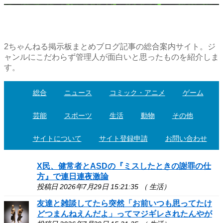
2ちゃんねる掲示板まとめブログ記事の総合案内サイト。ジ
ャンルにこだわらず管理人が面白いと思ったものを紹介しま
す。
総合
ニュース
コミック・アニメ
ゲーム
芸能
スポーツ
生活
動物
その他
サイトについて
サイト登録申請
お問い合わせ
X民、健常者とASDの『ミスしたときの謝罪の仕
方』で連日連夜激論
投稿日 2026年7月29日 15:21:35 （ 生活）
友達と雑談してたら突然「お前いつも思ってたけ
どつまんねえんだよ」ってマジギレされたんやが