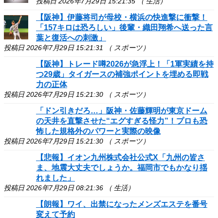
投稿日 2026年7月29日 15:21:35 （ 生活）
【阪神】伊藤将司が母校・横浜の快進撃に衝撃！
「157キロは恐ろしい」後輩・織田翔希へ送った言
葉と復活への刺激」
投稿日 2026年7月29日 15:21:31 （ スポーツ）
【阪神】トレード噂2026が急浮上！「1軍実績を持
つ29歳」タイガースの補強ポイントを埋める即戦
力の正体
投稿日 2026年7月29日 15:21:30 （ スポーツ）
「ドン引きだろ…」阪神・佐藤輝明が東京ドーム
の天井を直撃させた“エグすぎる怪力”！プロも恐
怖した規格外のパワーと実際の映像
投稿日 2026年7月29日 15:21:30 （ スポーツ）
【悲報】イオン九州株式会社公式X「九州の皆さ
ま、地震大丈夫でしょうか。福岡市でもかなり揺
れました」
投稿日 2026年7月29日 08:21:36 （ 生活）
【朗報】ワイ、出禁になったメンズエステを番号
変えて予約